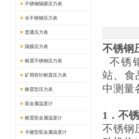
不锈钢隔膜压力表
全不锈钢压力表
普通压力表
不锈钢
隔膜压力表
不锈
耐震不锈钢压力表
站、食
矿用双针耐震压力表
中测量
耐震型压力表
双金属温度计
1
．不
耐震双金属温度计
不锈钢
卡箍型双金属温度计