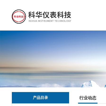
产品目录
行业动态