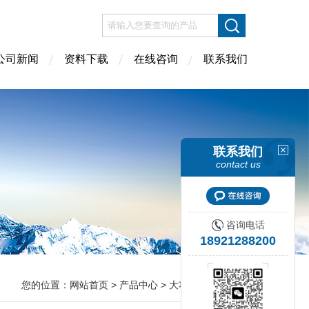
公司新闻
资料下载
在线咨询
联系我们
联系我们
contact us
咨询电话
18921288200
您的位置：
网站首页
>
产品中心
> 大功率电接点压力表