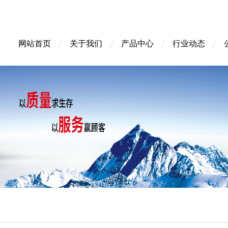
网站首页
关于我们
产品中心
行业动态