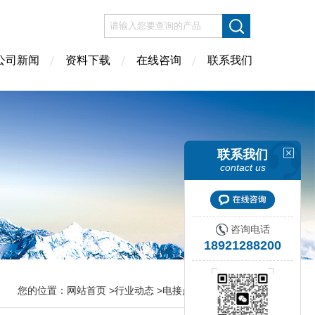
公司新闻
资料下载
在线咨询
联系我们
联系我们
contact us
咨询电话
18921288200
您的位置：
网站首页
>
行业动态
>电接点压力表结构原理