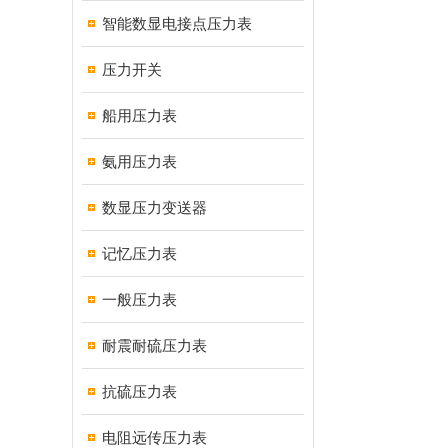
智能数显电接点压力表
压力开关
船用压力表
氨用压力表
数显压力变送器
记忆压力表
一般压力表
耐震耐硫压力表
抗硫压力表
电阻远传压力表