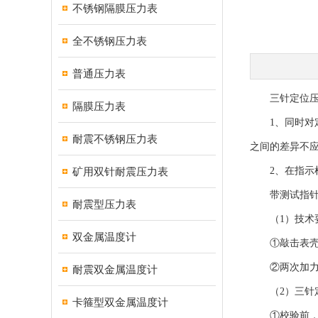
不锈钢隔膜压力表
全不锈钢压力表
普通压力表
三针定位压力
隔膜压力表
1、同时对定
耐震不锈钢压力表
之间的差异不
矿用双针耐震压力表
2、在指示检
带测试指针
耐震型压力表
（1）技术
双金属温度计
①敲击表壳时
②两次加力期
耐震双金属温度计
（2）三针定
卡箍型双金属温度计
①校验前，将