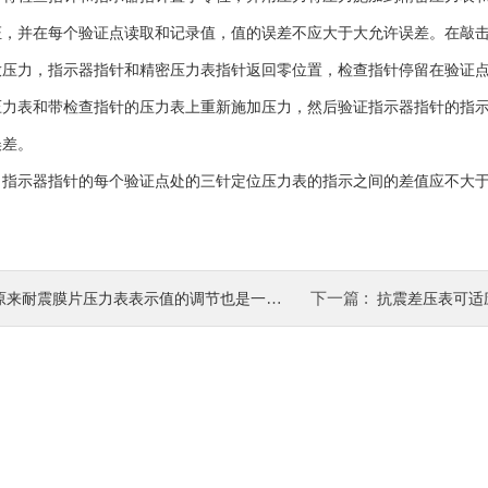
证，并在每个验证点读取和记录值，值的误差不应大于大允许误差。在敲
力，指示器指针和精密压力表指针返回零位置，检查指针停留在验证
表和带检查指针的压力表上重新施加压力，然后验证指示器指针的指示
误差。
示器指针的每个验证点处的三针定位压力表的指示之间的差值应不大于
下一篇 :
原来耐震膜片压力表表示值的调节也是一门大学问
抗震差压表可适