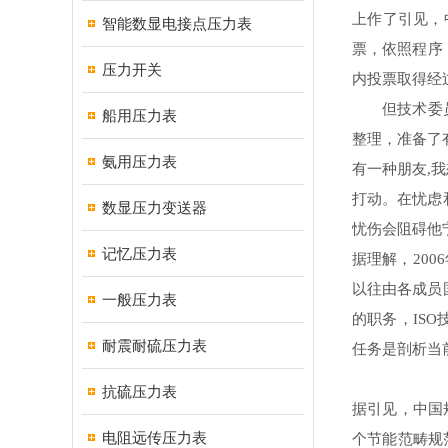
上作了引见，
智能数显电接点压力表
票，依照程序
压力开关
内投票取得经
但技术委员会
船用压力表
整理，准备了
氨用压力表
有一种
朋友
,
打动
。在忧虑
数显压力变送器
忧伤
会阻碍他
记忆压力表
据理解，20
以往由各成员
一般压力表
的职务，IS
耐震耐硫压力表
任务是剖析当
抗硫压力表
据引见，中国
电阻远传压力表
个节能范畴规