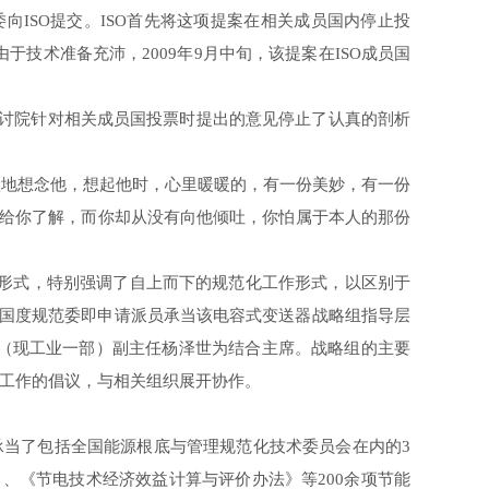
ISO提交。ISO首先将这项提案在相关成员国内停止投
技术准备充沛，2009年9月中旬，该提案在ISO成员国
研讨院针对相关成员国投票时提出的意见停止了认真的剖析
默地
想念
他，想起他时，心里暖暖的，有一份
美妙
，有一份
给你了解，而你却从没有向他倾吐，你怕属于本人的那份
工作形式，特别强调了自上而下的规范化工作形式，以区别于
国度规范委即申请派员承当该电容式变送器战略组指导层
部（现工业一部）副主任杨泽世为结合主席。战略组的主要
步工作的倡议，与相关组织展开协作。
承当了包括全国能源根底与管理规范化技术委员会在内的3
、《节电技术经济效益计算与评价办法》等200余项节能