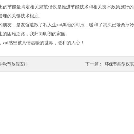
出的节能量肯定相关规范倡议是推进节能技术和相关技术政策施行的
管理的关键技术根底。
朋友，是友谊遣散了我
人生
zui黑暗的时辰，暖和了我久已沧桑
生的困难之路，我归向明朗的家园。
ui感恩被真情温暧的世界，暖和的人心！
下一篇 :
中秋节放假安排
环保节能型仪表