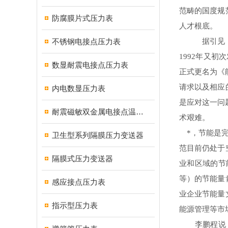
范畴的国度规
防腐膜片式压力表
人才根底。
不锈钢电接点压力表
据引见，中国
1992年又
数显耐震电接点压力表
正式更名为《
请求以及相应
内电数显压力表
是应对这一问
耐震磁敏双金属电接点温度计
术艰难。
*，节能是完
卫生型系列隔膜压力变送器
范目前仍处于
隔膜式压力变送器
业和区域的节
等）的节能量
感应接点压力表
业企业节能量
指示型压力表
能源管理等市
李鹏程说，新