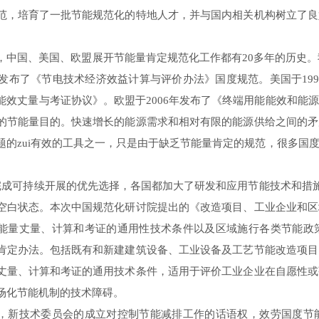
范，培育了一批节能规范化的特地人才，并与国内相关机构树立了良
、美国、欧盟展开节能量肯定规范化工作都有20多年的历史。我国
初次发布了《节电技术经济效益计算与评价办法》国度规范。美国于199
能效丈量与考证协议》。欧盟于2006年发布了《终端用能能效和能
的节能量目的。快速增长的能源需求和相对有限的能源供给之间的矛
题的zui有效的工具之一，只是由于缺乏节能量肯定的规范，很多国
成可持续开展的优先选择，各国都加大了研发和应用节能技术和措施
空白状态。本次中国规范化研讨院提出的《改造项目、工业企业和区
能量丈量、计算和考证的通用性技术条件以及区域施行各类节能政
肯定办法。包括既有和新建建筑设备、工业设备及工艺节能改造项目
丈量、计算和考证的通用技术条件，适用于评价工业企业在自愿性或
场化节能机制的技术障碍。
技术委员会的成立对控制节能减排工作的话语权，效劳国度节能