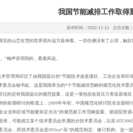
我国节能减排工作取得
发布时间：2022-11-11 点击次数：
绵亘的山峦在雪的世界里向远方延伸着。一切仿佛没有了止境，触目
了。”梅声音弱弱的，看着风说。
O技术管理局经过了由我国提出的“节能技术改造项目、工业企业和区
术委员会秘书处。这是我国承当的*个节能减排范畴的规范化技术委
的还有我国提出的规范提案，这是一项包括改造压力变送器项目、
研讨的根底上，2009年年初，中国规范化研讨院在全面研讨
业企业和区域节能量肯定办法”的规范新工作范畴提案。据该院资源
批准，可能成立某个技术委员会所属的分技术委员会，以至ATE30
委员会，而技术委员会是ISOzui“高”的规范制定、修订机构。这一