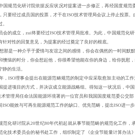
中国规范化研讨院依据反应状况对提案进一步修正，再经国度规范委向
，只要经过成员国的投票，才干在ISO技术管理局会议上停止投票。由于
过。
的成立，zui终要经过ISO技术管理局批准。为此，中国规范化
有针对性的回复意见，为提案的经过奠定了良好的根底。
我想那是一种介乎于
爱情
与
友谊
之间的
感情
，你会在偶然的一时间默
和
懊恼
的时分，你会想起他，你很
希望
他能在你的身边，给你抚慰，
宁静的生活。
06年，ISO理事会提出在能源范畴规范的制定中应采取愈加主动的
国提进项目的方式，并决议成立能源战略组。得知这一状况后，中国
O技术管理局任命法国能源环境署的一位官员和我国国度规范委公交
前ISO能效与可再生能源规范工作的缺口、优先范畴，提出ISO进一
规范化研讨院从20世纪80年代初起就从事节能范畴的规范化工作，
范化技术委员会的秘书处工作，组织制定了《企业节能量计算办法》