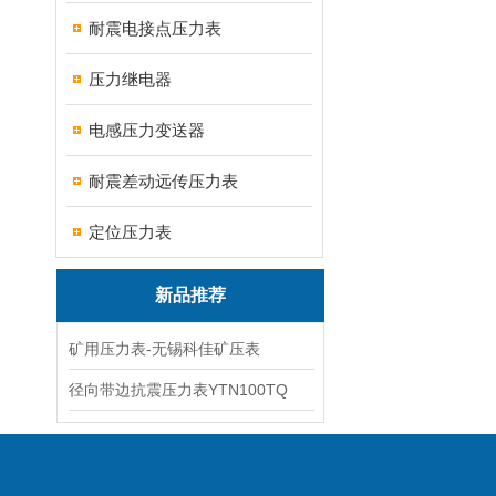
耐震电接点压力表
压力继电器
电感压力变送器
耐震差动远传压力表
定位压力表
新品推荐
矿用压力表-无锡科佳矿压表
径向带边抗震压力表YTN100TQ