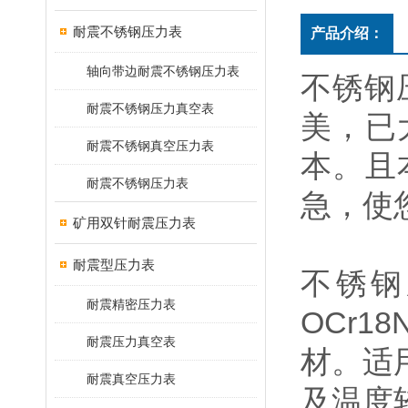
耐震不锈钢压力表
产品介绍：
轴向带边耐震不锈钢压力表
不锈钢
耐震不锈钢压力真空表
美，已
耐震不锈钢真空压力表
本。且
耐震不锈钢压力表
急，使
矿用双针耐震压力表
耐震型压力表
不锈钢
耐震精密压力表
OCr1
耐震压力真空表
材。适
耐震真空压力表
及温度