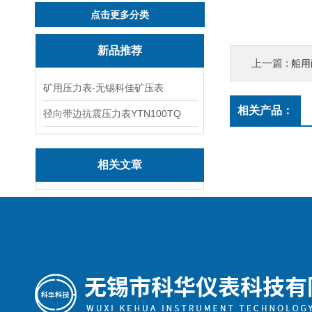
点击更多分类
新品推荐
上一篇 :
船用
矿用压力表-无锡科佳矿压表
相关产品：
径向带边抗震压力表YTN100TQ
相关文章