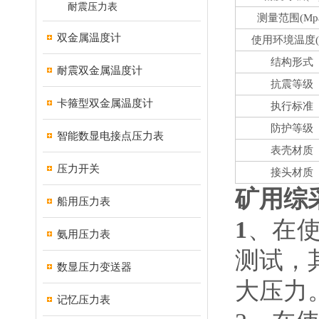
耐震压力表
测量范围
(Mp
双金属温度计
使用环境温度
(
结构形式
耐震双金属温度计
抗震等级
卡箍型双金属温度计
执行标准
防护等级
智能数显电接点压力表
表壳材质
压力开关
接头材质
矿用综
船用压力表
1
、在
氨用压力表
测试，
数显压力变送器
大压力
记忆压力表