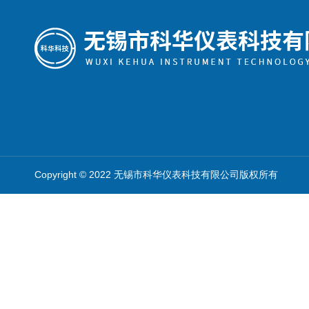
Copyright © 2022 无锡市科华仪表科技有限公司版权所有