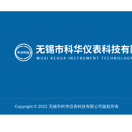
Copyright © 2022 无锡市科华仪表科技有限公司版权所有