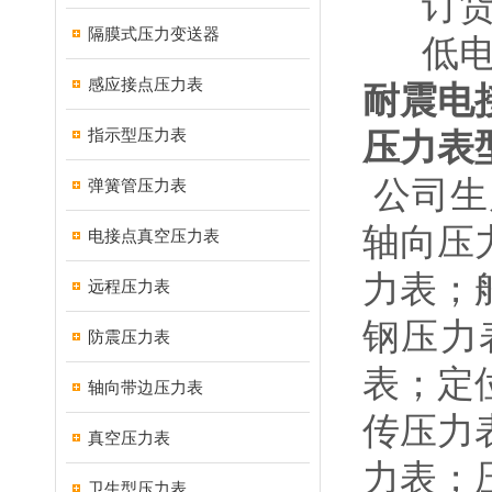
订货请
隔膜式压力变送器
低电压
感应接点压力表
耐震电
指示型压力表
压力表
公司生
弹簧管压力表
轴向压
电接点真空压力表
力表；
远程压力表
钢压力
防震压力表
表
；
定
轴向带边压力表
传压力
真空压力表
力表
；
卫生型压力表