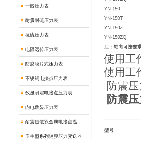
一般压力表
YN-150
YN-150T
耐震耐硫压力表
YN-150Z
抗硫压力表
YN-150ZQ
注：
轴向可按要
电阻远传压力表
使用工作
防腐膜片式压力表
使用工
不锈钢电接点压力表
防震压力
数显耐震电接点压力表
防震压
内电数显压力表
耐震磁敏双金属电接点温度计
型号
卫生型系列隔膜压力变送器