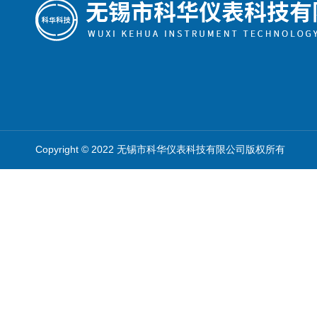
Copyright © 2022 无锡市科华仪表科技有限公司版权所有