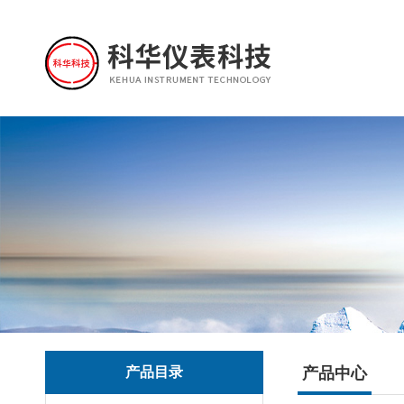
产品目录
产品中心