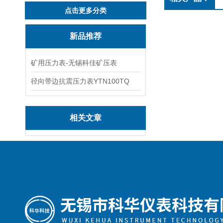
点击更多分类
新品推荐
矿用压力表-无锡科佳矿压表
径向带边抗震压力表YTN100TQ
相关文章