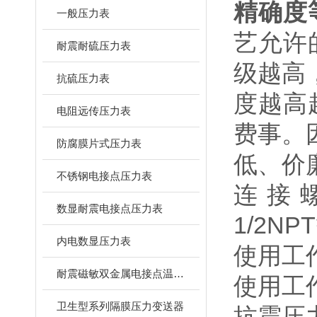
精确度
一般压力表
艺允许
耐震耐硫压力表
级越高
抗硫压力表
度越高
电阻远传压力表
费事。
防腐膜片式压力表
低、价
不锈钢电接点压力表
连接螺纹
数显耐震电接点压力表
1/2NP
内电数显压力表
使用工
耐震磁敏双金属电接点温度计
使用工
卫生型系列隔膜压力变送器
抗震压力