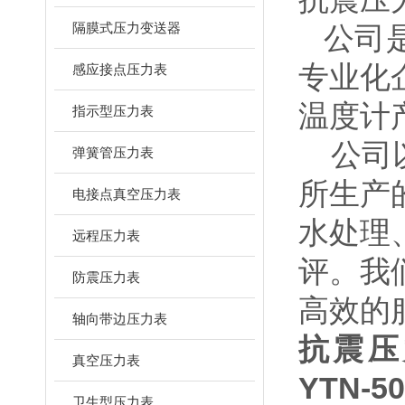
隔膜式压力变送器
公司是
专业化
感应接点压力表
温度计
指示型压力表
公司以
弹簧管压力表
所生产
电接点真空压力表
水处理
远程压力表
评。我
防震压力表
高效的
轴向带边压力表
抗震压力表
真空压力表
YTN-50
卫生型压力表