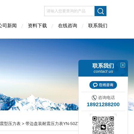
公司新闻
资料下载
在线咨询
联系我们
联系我们
contact us
咨询电话
18921288200
震型压力表
> 带边盘装耐震压力表YN-50ZT/YN60ZT/YN75ZT/YN100ZT/YN150ZT