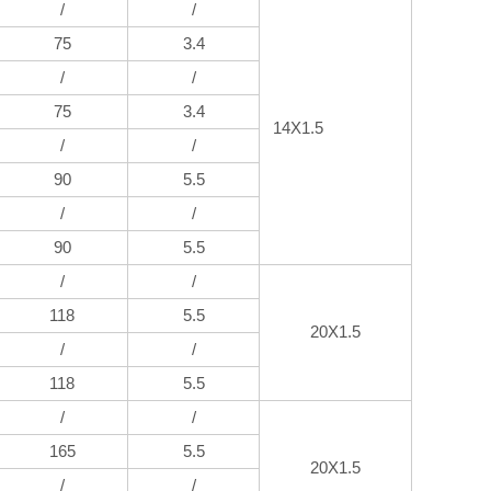
/
/
75
3.4
/
/
75
3.4
14X1.5
/
/
90
5.5
/
/
90
5.5
/
/
118
5.5
20X1.5
/
/
118
5.5
/
/
165
5.5
20X1.5
/
/