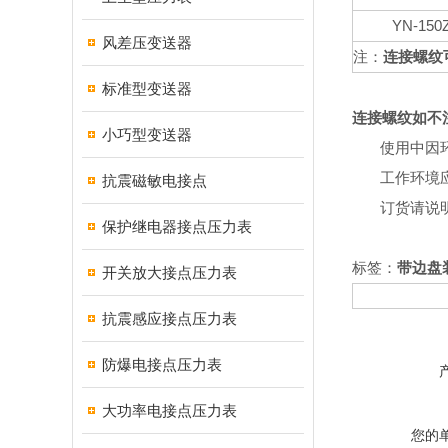
YN-150
风差压变送器
注：
连接螺纹
标准型变送器
连接螺纹如不
小巧型变送器
使用中因环境
工作环境应
抗震磁敏电接点
订货请说明
保护继电器接点压力表
标签：
带边盘装耐
开关放大接点压力表
抗震感应接点压力表
防爆电接点压力表
大功率电接点压力表
您的