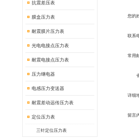
抗震差压表
您的
膜盒压力表
耐震膜片压力表
联系
光电电接点压力表
常用
耐震电接点压力表
压力继电器
电感压力变送器
详细
耐震差动远传压力表
留言
定位压力表
三针定位压力表