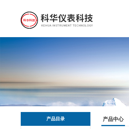
产品目录
产品中心