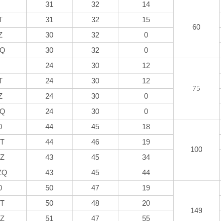
31
32
14
T
31
32
15
60
Z
30
32
0
ZQ
30
32
0
24
30
12
T
24
30
12
75
Z
24
30
0
ZQ
24
30
0
0
44
45
18
0T
44
46
19
100
0Z
43
45
34
ZQ
43
45
44
0
50
47
19
0T
50
48
20
149
0Z
51
47
55