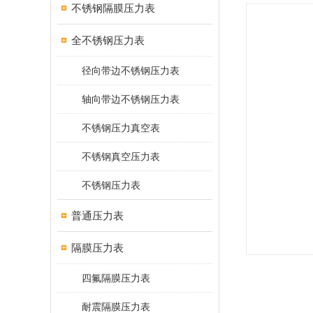
不锈钢隔膜压力表
全不锈钢压力表
径向带边不锈钢压力表
轴向带边不锈钢压力表
不锈钢压力真空表
不锈钢真空压力表
不锈钢压力表
普通压力表
隔膜压力表
四氟隔膜压力表
耐震隔膜压力表