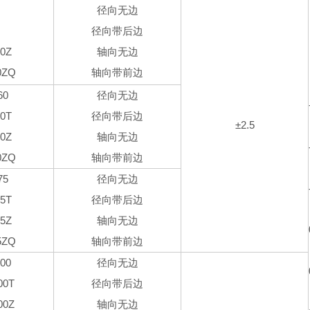
径向无边
径向带后边
0Z
轴向无边
0ZQ
轴向带前边
60
径向无边
0T
径向带后边
±2.5
0Z
轴向无边
0ZQ
轴向带前边
75
径向无边
5T
径向带后边
5Z
轴向无边
5ZQ
轴向带前边
00
径向无边
00T
径向带后边
00Z
轴向无边