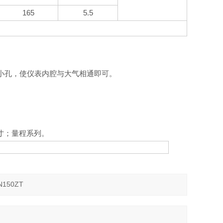
165
5.5
小孔，使仪表内腔与大气相通即可。
寸；
量程系列。