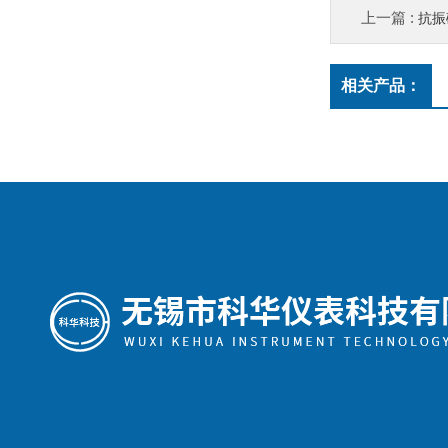
上一篇 :
抗振
相关产品：