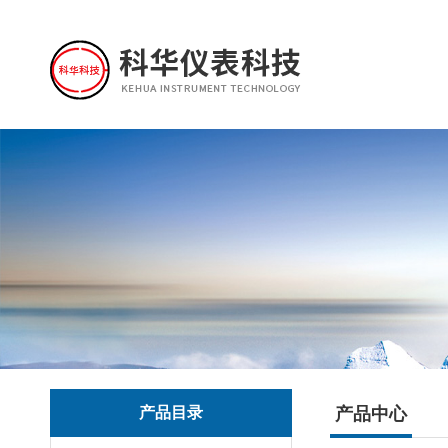
产品目录
产品中心