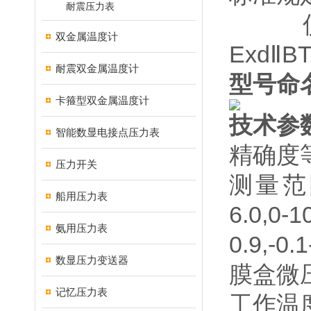
耐震压力表
仪表
双金属温度计
Exd
Ⅱ
BT
耐震双金属温度计
型号命
卡箍型双金属温度计
技术参
智能数显电接点压力表
精确度
压力开关
测量范
船用压力表
6.0,0-10
氨用压力表
0.9,-0.
数显压力变送器
膜盒微压测
记忆压力表
工作温