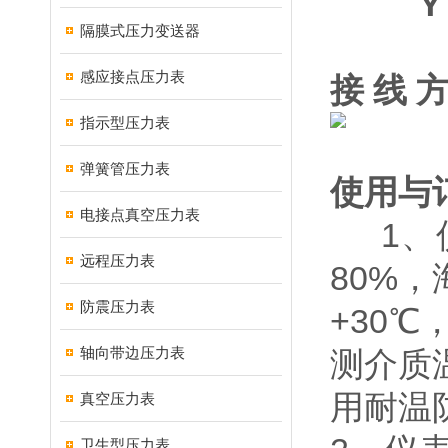
YTXC
隔膜式压力变送器
感应接点压力表
接
线
指示型压力表
弹簧管压力表
使用与
电接点真空压力表
1
、
远程压力表
80%
防震压力表
+30
轴向带边压力表
测介质
用耐温
真空压力表
卫生型压力表