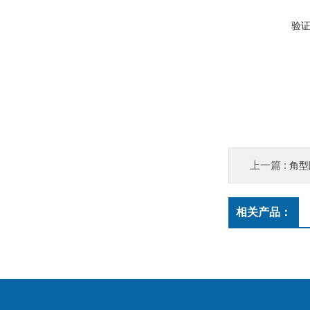
验
上一篇 :
角型
相关产品：