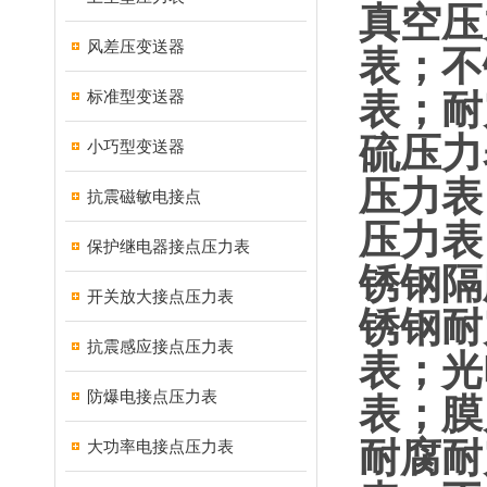
真空压
风差压变送器
表；不
标准型变送器
表；耐
硫压力
小巧型变送器
压力表
抗震磁敏电接点
压力表
保护继电器接点压力表
锈钢隔
开关放大接点压力表
锈钢耐
抗震感应接点压力表
表；光
防爆电接点压力表
表；膜
耐腐耐
大功率电接点压力表