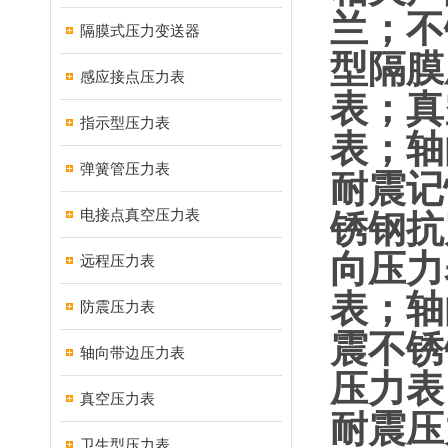
兰；不
隔膜式压力变送器
型隔膜
感应接点压力表
表；真
指示型压力表
表；轴
弹簧管压力表
耐震记
电接点真空压力表
锈钢抗
向压力
远程压力表
表；轴
防震压力表
震不锈
轴向带边压力表
压力表
真空压力表
耐震压
卫生型压力表