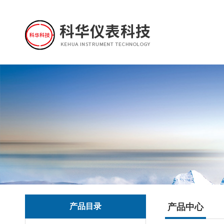
产品目录
产品中心