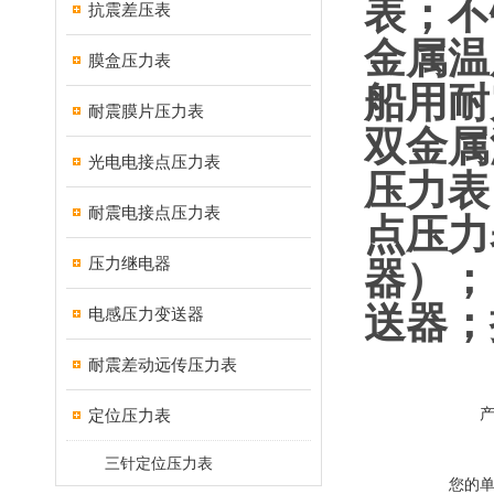
表；不
抗震差压表
金属温
膜盒压力表
船用耐
耐震膜片压力表
双金属
光电电接点压力表
压力表
耐震电接点压力表
点压力
压力继电器
器）；
送器；
电感压力变送器
耐震差动远传压力表
定位压力表
三针定位压力表
您的