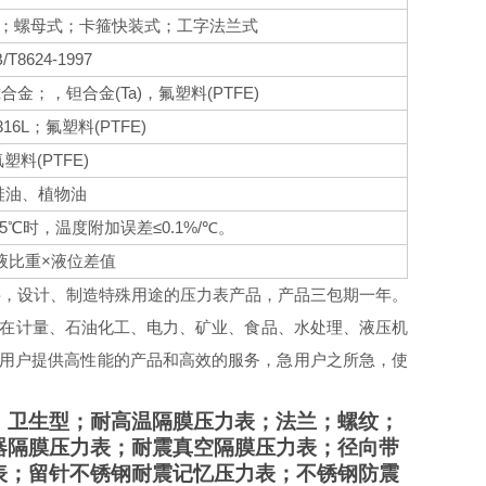
；螺母式；卡箍快装式；工字法兰式
B/T8624-1997
(Ta)
(PTFE)
尔合金；，钽合金
，氟塑料
316L
(PTFE)
；
氟塑料
(PTFE)
氟塑料
硅油、植物油
5
≤0.1%/
℃
时，温度附加误差
℃
。
×
液比重
液位差值
需要，设计、制造特殊用途的压力表产品，产品三包期一年。
在计量、石油化工、电力、矿业、食品、水处理、液压机
用户提供高性能的产品和高效的服务，
急用户之所急，使
；卫生型；耐高温隔膜压力表；法兰；螺纹；
器隔膜压力表；耐震真空隔膜压力表；径向带
表；留针不锈钢耐震记忆压力表；不锈钢防震