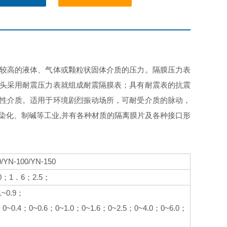
较高的液体、气体或颗粒状固体介质的压力。隔膜压力表
头采用耐震压力表就组成耐震隔膜表；具有耐震表的抗震
性介质。适用于环境剧烈振动场所，可耐受介质的脉动，
染化、制碱等工业,并有各种材质的隔离膜片及各种接口形
/YN-100/YN-150
0
1
6
2.5
；
．
；
；
1~0.9
；
0~0.4
0~0.6
0~1.0
0~1.6
0~2.5
0~4.0
0~6.0
；
；
；
；
；
；
；
；