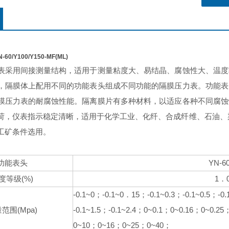
/Y100/Y150-MF(ML)
表采用间接测量结构，适用于测量粘度大、易结晶、腐蚀性大、温度
，隔膜体上配用不同的功能表头组成不同功能的隔膜压力表。功能表
膜压力表的耐腐蚀性能。隔离膜片有多种材料，以适应各种不同腐蚀
荷，仪表指示稳定清晰，适用于化学工业、化纤、合成纤维、石油、
工矿条件选用。
YN-60
功能表头
(%)
1
度等级
．
-0.1~0
-0.1~0
15
-0.1~0.3
-0.1~0.5
-0.
；
．
；
；
；
(Mpa)
-0.1~1.5
-0.1~2.4
0~0.1
0~0.16
0~0.25
量范围
；
；
；
；
0~10
0~16
0~25
0~40
；
；
；
；