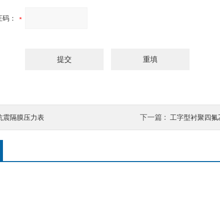
证码：
下一篇 :
抗震隔膜压力表
工字型衬聚四氟