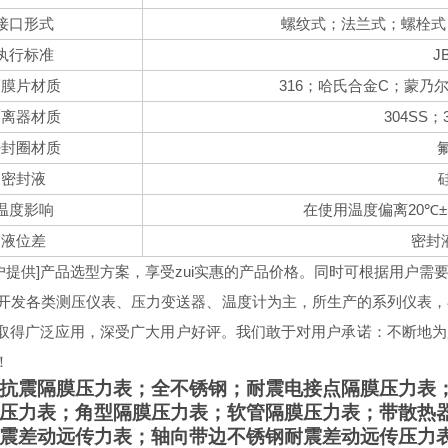
接口形式
螺纹式；法兰式；螺栓式
J
执行标准
316
C
隔膜片
材质
；哈氏合金
；蒙乃
304SS
隔离器材质
；
密封圈
材质
密封液
20
±
温度影响
在使用温度偏离
℃
液位差
密封
户提供]产品选型方案，享受zui实惠的产品价格。同时可根据用户
开发各类测压仪表、压力变送器、温度计为主，所生产的系列仪表，
取得广泛应用，
深受广大用户好评。
我们敢于对用户承诺：不断地为
！
抗震隔膜压力表；全不锈钢；耐震电接点隔膜压力表
压力表；角型隔膜压力表；软管隔膜压力表；带散热
震差动远传力表；轴向带边不锈钢耐震差动远传压力