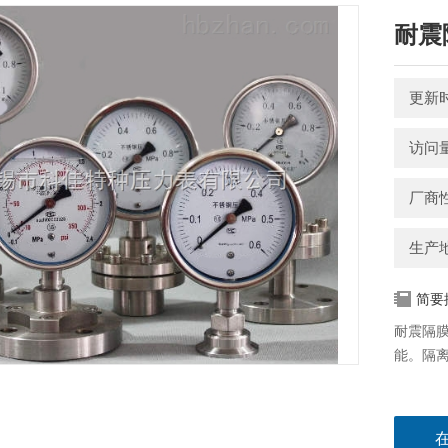
耐震
更新时间
访问量
厂商
生产
简要
耐震隔
能。隔