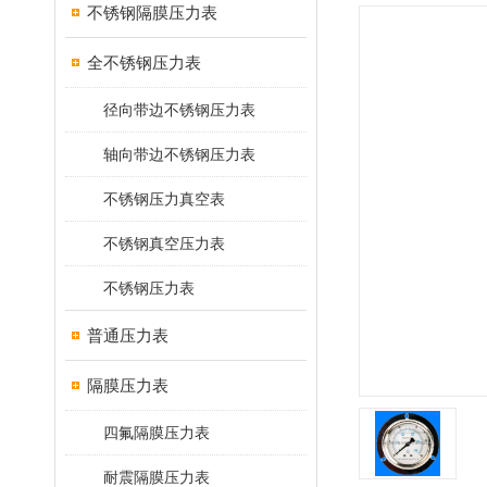
不锈钢隔膜压力表
全不锈钢压力表
径向带边不锈钢压力表
轴向带边不锈钢压力表
不锈钢压力真空表
不锈钢真空压力表
不锈钢压力表
普通压力表
隔膜压力表
四氟隔膜压力表
耐震隔膜压力表