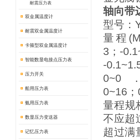
耐震压力表
轴向带
双金属温度计
型号：
耐震双金属温度计
量程
(M
卡箍型双金属温度计
3
；
-0.1
智能数显电接点压力表
-0.1~1.
压力开关
0~0
船用压力表
0~16
；
量程规
氨用压力表
不应超
数显压力变送器
超过满
记忆压力表