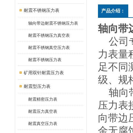
耐震不锈钢压力表
产品介绍：
轴向带边耐震不锈钢压力表
轴向带
耐震不锈钢压力真空表
公司专
耐震不锈钢真空压力表
力表量
耐震不锈钢压力表
足不同
矿用双针耐震压力表
级、规
耐震型压力表
轴向带
耐震精密压力表
压力表
耐震压力真空表
向带边
耐震真空压力表
金无腐