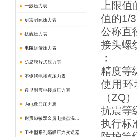
上限值
一般压力表
值的
1/3
耐震耐硫压力表
公称直
抗硫压力表
接头螺
电阻远传压力表
：
防腐膜片式压力表
精度等
不锈钢电接点压力表
使用环
数显耐震电接点压力表
（
ZQ
）
内电数显压力表
抗震等
耐震磁敏双金属电接点温度计
执行标
卫生型系列隔膜压力变送器
防护等