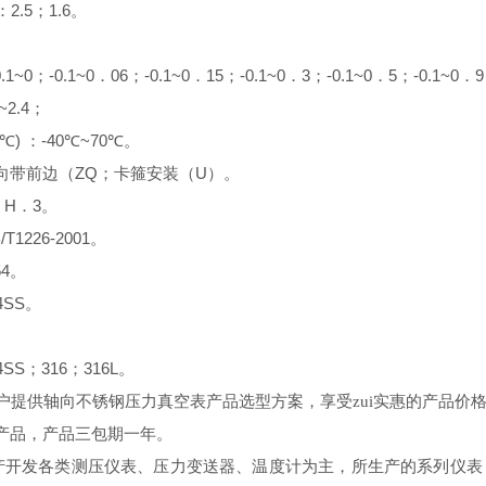
2.5
1.6
：
；
。
0.1~0
-0.1~0
06
-0.1~0
15
-0.1~0
3
-0.1~0
5
-0.1~0
9
；
．
；
．
；
．
；
．
；
．
~2.4
；
)
-40
~70
℃
：
℃
℃。
ZQ
U
向带前边（
；卡箍安装（
）。
H
3
．
．
。
/T1226-2001
。
54
。
4SS
。
4SS
316
316L
；
；
。
提供轴向不锈钢压力真空表产品选型方案，享受zui实惠的产品价
产品，产品三包期一年。
产开发各类测压仪表、压力变送器、温度计为主，所生产的系列仪表