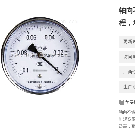
轴向
程，
更新时间
访问量
厂商
生产
简要
轴向不
时观察
级高，
样，可