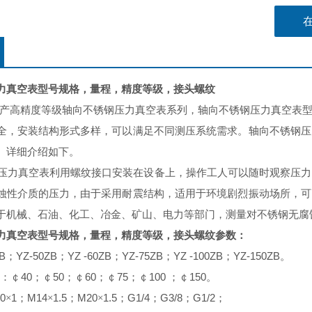
量程，精
力真空表型号规格，量程，精度等级，接头螺纹
高精度等级轴向不锈钢压力真空表系列，轴向不锈钢压力真空表型
全，安装结构形式多样，可以满足不同测压系统需求。轴向不锈钢压
）详细介绍如下。
力真空表利用螺纹接口安装在设备上，操作工人可以随时观察压力
蚀性介质的压力，由于采用耐震结构，适用于环境剧烈振动场所，可
于机械、石油、化工、冶金、矿山、电力等部门，测量对不锈钢无腐
力真空表型号规格，量程，精度等级，接头螺纹
参数：
B
YZ-50ZB
YZ -60ZB
YZ-75ZB
YZ -100ZB
YZ-150ZB
；
；
；
；
；
。
40
50
60
75
100
150
：￠
；￠
；￠
；￠
；￠
；￠
。
0
1
M14
1.5
M20
1.5
G1/4
G3/8
G1/2
×
；
×
；
×
；
；
；
；