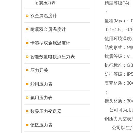
耐震压力表
(%)
精度等级
：
双金属温度计
(Mpa)
-
量程
：
耐震双金属温度计
-0.1~1.5
-0.1
；
(
使用环境温度
卡箍型双金属温度计
结构形式：轴
V
智能数显电接点压力表
抗震等级：
GB
执行标准：
压力开关
IP
防护等级：
30
表壳材质：
船用压力表
：
氨用压力表
30
接头材质：
公司可为用户
数显压力变送器
钢压力真空表
记忆压力表
公司以生