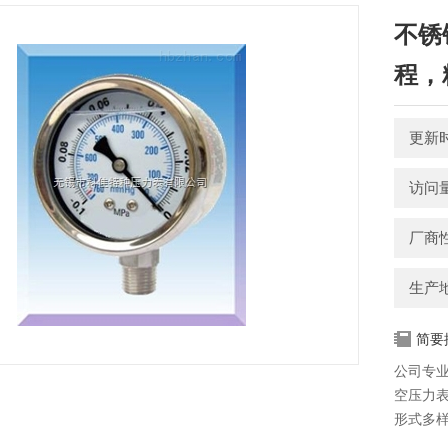
不锈
程，
更新时间
访问量
厂商
生产
简要
公司专
空压力
形式多
规格，