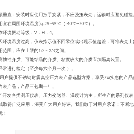
须垂直：安装时应使用扳手旋紧，不应强扭表壳；运输时应避免碰撞
用宜在周围环境温度为
℃（
-40
℃
~70
℃）
。
-25~55
作环境振动等级：
V．H．4
。
因环境温度过高，仪表指示值不回零位或出现示值超差，可将表壳上
用范围，应在上限的
～
之间。
1/3
2/3
腐蚀性介质、可能结晶的介质、粘度较大的介质应加隔离装置。
经常进行检定（至少每六个月一次
）。
用户提供
不锈钢耐震真空压力表
产品选型方案，享受zui实惠的产
力表
产品，产品三包期一年。
产开发各类测压仪表、压力变送器、温度计为主，所生产的系列仪表
域取得广泛应用，
深受广大用户好评。
我们敢于对用户承诺：不断地
忧！