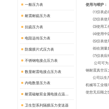
一般压力表
使用与维护：
⑴
仪表必
耐震耐硫压力表
⑵
仪表使
⑶
使用工
抗硫压力表
⑷
使用中
电阻远传压力表
⑸
仪表使
⑹
在测量
防腐膜片式压力表
⑺
仪表应
不锈钢电接点压力表
公司可为
钢耐震真空压
数显耐震电接点压力表
公司以生
内电数显压力表
机械等工业领
使您无后顾之
耐震磁敏双金属电接点温度计
卫生型系列隔膜压力变送器