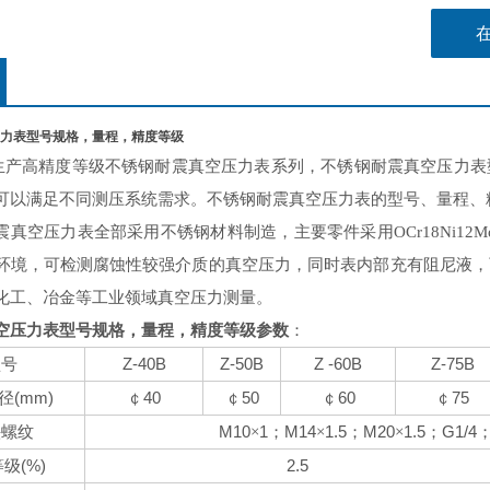
力表型号规格，量程，精度等级
高精度等级不锈钢耐震真空压力表系列，不锈钢耐震真空压力表
可以满足不同测压系统需求
。不锈钢耐震真空压力表的
型号、量程、
真空压力表全部采用不锈钢材料制造，主要零件采用
OCr18Ni12M
环境，可检测腐蚀性较强介质的真空压力，同时表内部充有阻尼液，
化工、冶金等工业领域真空压力测量。
空压力表型号规格，量程，精度等级
参数
：
Z-40B
Z-50B
Z -60B
Z-75B
型号
(mm)
40
50
60
75
径
￠
￠
￠
￠
M10
1
M14
1.5
M20
1.5
G1/4
头螺纹
×
；
×
；
×
；
(%)
2.5
等级