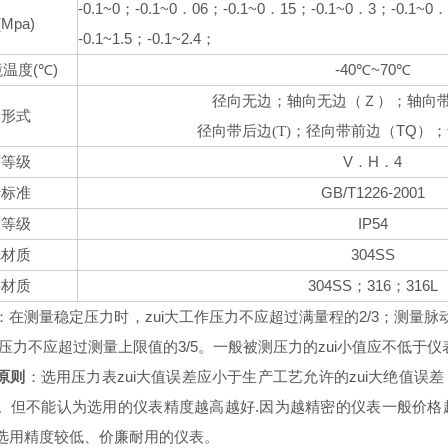
-
0.1~0
-
0.1~0
06
-
0.1~0
15
-
0.1~0
3
-
0.1~0
；
．
；
．
；
．
；
(Mpa)
-
0.1~1.5
-
0.1~2.4
；
；
(
)
-40
~70
境温度
℃
℃
℃
径向无边；轴向无边（Ｚ）；轴向
构形式
TQ
径向带后边
(T)
；
径向带前边（
）；
V
H
4
震等级
．
．
GB/T1226-2001
行标准
IP54
护等级
304SS
壳材质
304SS
316
316L
头材质
；
；
：在测量稳定压力时，zui大工作压力不应超过满量程的2/3；测量脉
作压力不应超过测量上限值的3/5。一般被测压力的zui小值应不低于仪
原则
：选用压力表zui大值误差应小于生产工艺允许的zui大绝值
。但不能认为选用的仪表精度越高越好.因为越精密的仪表一般价格
选用精度较低、价廉耐用的仪表。