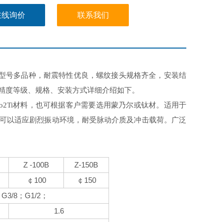
在线询价
联系我们
型号多品种，耐震特性优良，螺纹接头规格齐全，
安装结
精度等级、规格、安装方式
详细介绍如下。
材料，也可根据客户需要选用蒙乃尔或钛材。适用于
o2Ti
可以适应剧烈振动环境，耐受脉动介质及冲击载荷。广泛
Z -100B
Z-150B
100
150
￠
￠
G3/8
G1/2
；
；
；
1.6