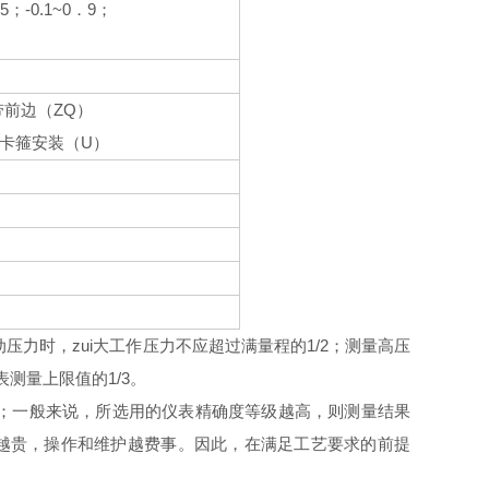
5
-
0.1~0
9
．
；
．
；
ZQ
带前边（
）
U
卡箍安装（
）
动压力时，zui大工作压力不应超过满量程的1/2；测量高压
表测量上限值的1/3。
误差；一般来说，所选用的仪表精确度等级越高，则测量结果
越贵，操作和维护越费事。因此，在满足工艺要求的前提