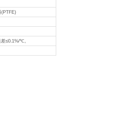
(PTFE)
料
≤0.1%/
。
℃