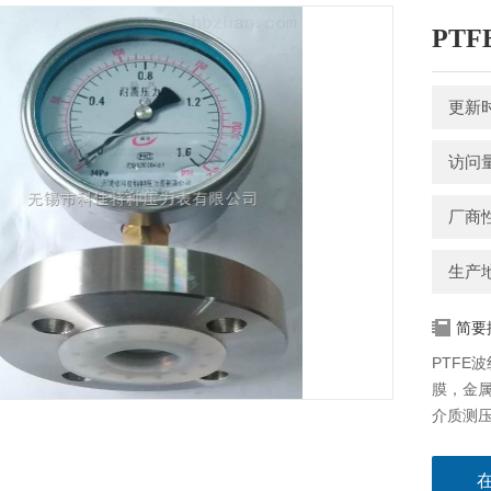
PT
更新时间
访问量
厂商
生产
简要
PTFE
膜，金属
介质测