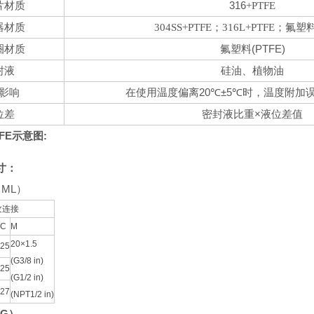
316
片
材质
+PTFE
器材质
304SS
+PTFE
；
316L
+PTFE
；
氟塑
圈
(PTFE)
材质
氟塑料
封液
硅油、植物油
影响
20
±5
时，温度附加误差
在使用温度偏离
℃
℃
位差
×液位差值
密封液比重
FE示意图:
寸：
ML）
纹连接
C
M
20×1.5
25
(G3/8 in)
25
(G1/2 in)
27
(NPT1/2 in)
G）