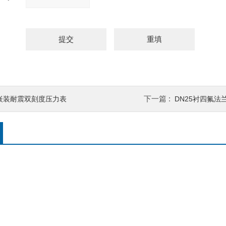
下一篇 :
嵌装耐震双刻度压力表
DN25衬四氟法