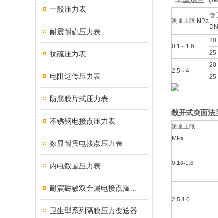
一般压力表
管
测量上限 MPa
DN
耐震耐硫压力表
20
0.1～1.6
25
抗硫压力表
20
2.5～4
电阻远传压力表
25
M
防腐膜片式压力表
敞开式突面法
不锈钢电接点压力表
测量上限
MPa
数显耐震电接点压力表
0.16-1.6
内电数显压力表
耐震磁敏双金属电接点温度计
2.5,4.0
卫生型系列隔膜压力变送器