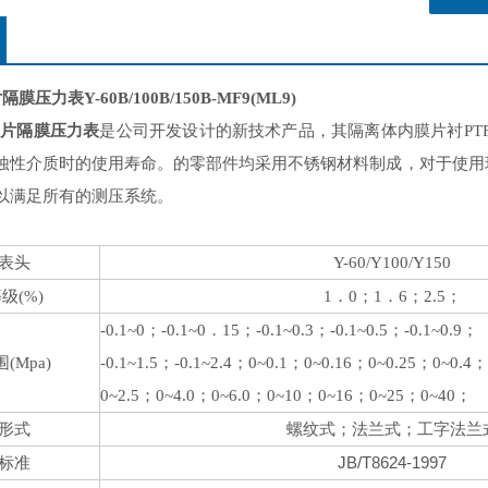
片隔膜压力表
Y-60B/100B/150B-MF9(ML9)
膜片隔膜压力表
是公司开发设计的新技术产品，其隔离体内膜片衬PT
蚀性介质时的使用寿命。
的零部件均采用不锈钢材料制成，对于使用
以满足所有的测压系统。
表头
Y-60/Y100/Y150
等级
(%)
1
．
0
；
1
．
6
；
2.5
；
-0.1~0
；
-0.1~0
．
15
；
-0.1~0.3
；
-0.1~0.5
；
-0.1~0.9
；
围
(Mpa)
-0.1~1.5
；
-0.1~2.4
；
0~0.1
；
0~0.16
；
0~0.25
；
0~0.4
；
0~2.5
；
0~4.0
；
0~6.0
；
0~10
；
0~16
；
0~25
；
0~40
；
形式
螺纹式；法兰式；工字法兰
JB/T8624-1997
标准