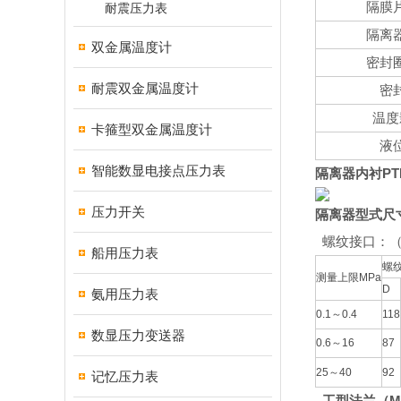
隔膜
耐震压力表
隔离
双金属温度计
密封
耐震双金属温度计
密
温度
卡箍型双金属温度计
液
智能数显电接点压力表
隔离器内衬PT
压力开关
隔离器型式尺
螺纹接口：（
船用压力表
螺
测量上限MPa
D
氨用压力表
0.1～0.4
118
数显压力变送器
0.6～16
87
25～40
92
记忆压力表
工型法兰（M