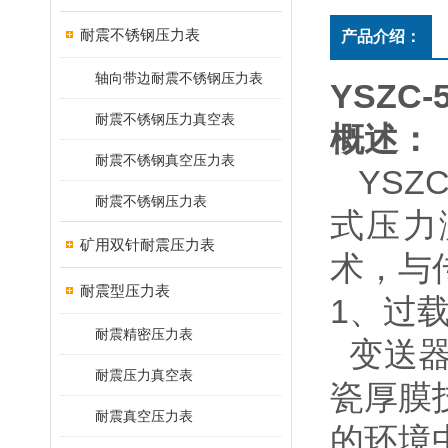
耐震不锈钢压力表
产品介绍：
轴向带边耐震不锈钢压力表
YSZC
耐震不锈钢压力真空表
概述：
耐震不锈钢真空压力表
YSZ
耐震不锈钢压力表
式压力
矿用双针耐震压力表
术，与
耐震型压力表
1、过
耐震精密压力表
变送器
耐震压力真空表
瓷厚膜
耐震真空压力表
的环境