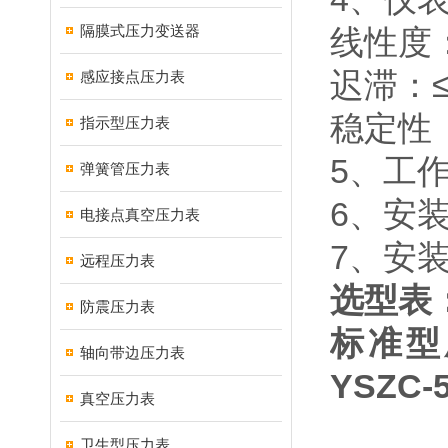
隔膜式压力变送器
线性度：
迟滞：≤
感应接点压力表
稳定性 
指示型压力表
5、工作
弹簧管压力表
6、安装
电接点真空压力表
7、安
远程压力表
选型表
防震压力表
标准型
轴向带边压力表
YSZC-
真空压力表
卫生型压力表