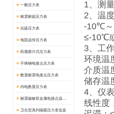
1、测量
一般压力表
2、温
耐震耐硫压力表
-10℃
抗硫压力表
≤-10℃
电阻远传压力表
3、工
防腐膜片式压力表
环境温度
不锈钢电接点压力表
介质温度
数显耐震电接点压力表
储存温度
内电数显压力表
4、仪
耐震磁敏双金属电接点温度计
线性度：
卫生型系列隔膜压力变送器
迟滞：≤