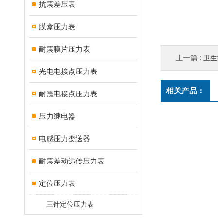
抗震差压表
膜盒压力表
耐震膜片压力表
上一篇 :
卫生型压
光电电接点压力表
相关产品：
耐震电接点压力表
压力继电器
电感压力变送器
耐震差动远传压力表
定位压力表
三针定位压力表