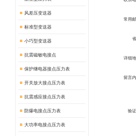
风差压变送器
常用
标准型变送器
小巧型变送器
抗震磁敏电接点
详细
保护继电器接点压力表
留言
开关放大接点压力表
抗震感应接点压力表
防爆电接点压力表
验
大功率电接点压力表