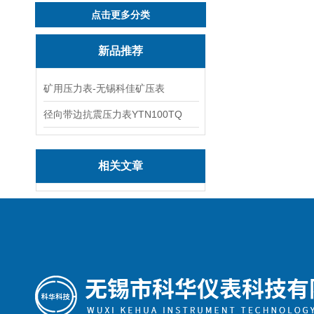
点击更多分类
新品推荐
矿用压力表-无锡科佳矿压表
径向带边抗震压力表YTN100TQ
相关文章