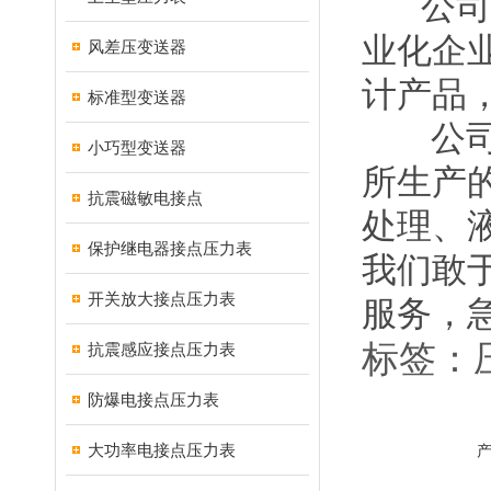
公司是
业化企
风差压变送器
计产品
标准型变送器
公司以
小巧型变送器
所生产
抗震磁敏电接点
处理、
保护继电器接点压力表
我们敢
开关放大接点压力表
服务，
标签：
抗震感应接点压力表
防爆电接点压力表
大功率电接点压力表