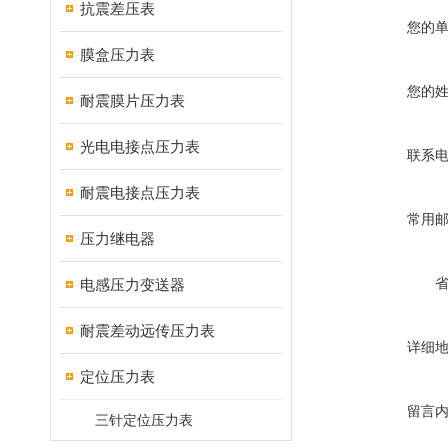
抗震差压表
您的
膜盒压力表
您的
耐震膜片压力表
光电电接点压力表
联系
耐震电接点压力表
常用
压力继电器
电感压力变送器
耐震差动远传压力表
详细
定位压力表
留言
三针定位压力表