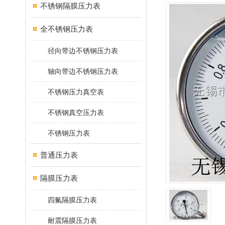
不锈钢隔膜压力表
全不锈钢压力表
径向带边不锈钢压力表
轴向带边不锈钢压力表
不锈钢压力真空表
不锈钢真空压力表
不锈钢压力表
普通压力表
隔膜压力表
四氟隔膜压力表
耐震隔膜压力表