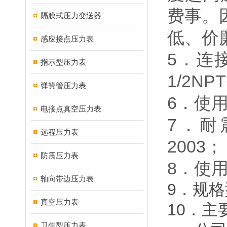
费事。
隔膜式压力变送器
低、价
感应接点压力表
5．连接螺
指示型压力表
1/2NP
弹簧管压力表
6．使用
电接点真空压力表
7．耐
远程压力表
2003；
防震压力表
8
．使
轴向带边压力表
9
．规格型号
真空压力表
10．主
卫生型压力表