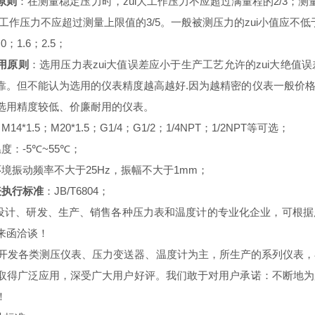
原则
：在测量稳定压力时，zui大工作压力不应超过满量程的2/3；测
大工作压力不应超过测量上限值的3/5。一般被测压力的zui小值应不低
.0；1.6；2.5；
用原则
：选用压力表zui大值误差应小于生产工艺允许的zui大绝
靠。但不能认为选用的仪表精度越高越好.因为越精密的仪表一般价
选用精度较低、价廉耐用的仪表。
4*1.5；M20*1.5；G1/4；G1/2；1/4NPT；1/2NPT等可选；
温度：
-5
℃
~55
℃；
境振动频率不大于25Hz，振幅不大于1mm；
表执行标准
：JB/T6804；
计、研发、生产、销售各种压力表和温度计的专业化企业，可根据
来函洽谈！
发各类测压仪表、压力变送器、温度计为主，所生产的系列仪表，
取得广泛应用，深受广大用户好评。我们敢于对用户承诺：不断地为
！