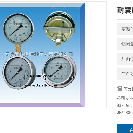
耐震
更新时间
访问量
厂商
生产
简要
公司专
型号多
JB/T68