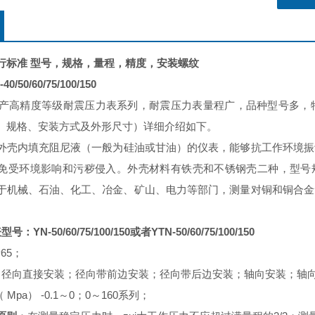
行标准
型号，规格，量程，精度，安装螺纹
-40/50/60/75/100/150
产
高精度等级耐震压力表系列，耐震压力表量程广，品种型号多，
、规格、安装方式及外形尺寸）详细介绍如下。
外壳内填充阻尼液
（
一般为硅油或甘油
）
的仪表，能够抗工作环境振
受环境影响和污秽侵入。外壳材料有铁壳和不锈钢壳二种，型号规格有YN-
于机械、石油、化工、冶金、矿山、电力等部门，测量对铜和铜合金
表型号：
YN-50/60/75/100/150
或者
YTN-50/60/75/100/150
65；
：径向直接安装；径向带前边安装；径向带后边安装；轴向安装；轴
（ Mpa） -0.1～0；0～160系列；